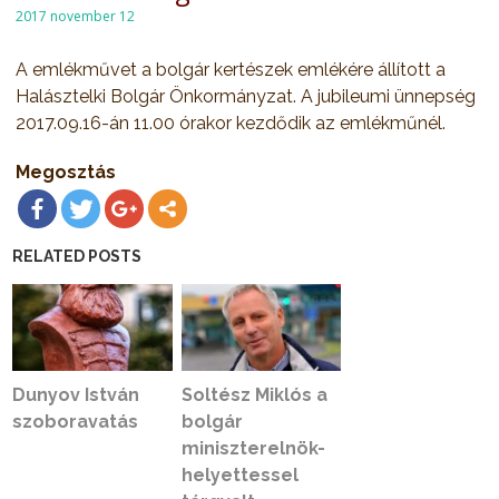
2017 november 12
A emlékművet a bolgár kertészek emlékére állított a
Halásztelki Bolgár Önkormányzat. A jubileumi ünnepség
2017.09.16-án 11.00 órakor kezdődik az emlékműnél.
Megosztás
RELATED POSTS
Dunyov István
Soltész Miklós a
szoboravatás
bolgár
miniszterelnök-
helyettessel