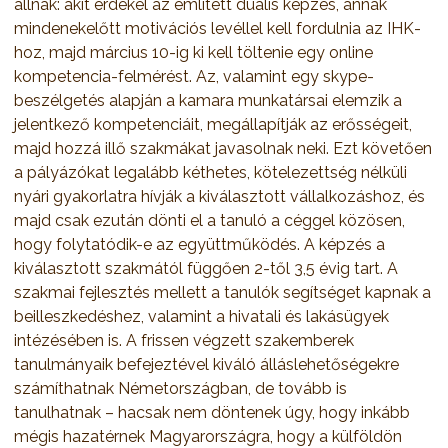
állnak: akit érdekel az említett duális képzés, annak
mindenekelőtt motivációs levéllel kell fordulnia az IHK-
hoz, majd március 10-ig ki kell töltenie egy online
kompetencia-felmérést. Az, valamint egy skype-
beszélgetés alapján a kamara munkatársai elemzik a
jelentkező kompetenciáit, megállapítják az erősségeit,
majd hozzá illő szakmákat javasolnak neki. Ezt követően
a pályázókat legalább kéthetes, kötelezettség nélküli
nyári gyakorlatra hívják a kiválasztott vállalkozáshoz, és
majd csak ezután dönti el a tanuló a céggel közösen,
hogy folytatódik-e az együttműködés. A képzés a
kiválasztott szakmától függően 2-től 3,5 évig tart. A
szakmai fejlesztés mellett a tanulók segítséget kapnak a
beilleszkedéshez, valamint a hivatali és lakásügyek
intézésében is. A frissen végzett szakemberek
tanulmányaik befejeztével kiváló álláslehetőségekre
számíthatnak Németországban, de tovább is
tanulhatnak – hacsak nem döntenek úgy, hogy inkább
mégis hazatérnek Magyarországra, hogy a külföldön