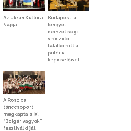
Az Ukrán Kultúra
Budapest: a
Napja
lengyel
nemzetiségi
szószóló
találkozott a
polónia
képviselőivel
A Roszica
tánccsoport
megkapta a IX.
“Bolgár vagyok”
fesztivál díját