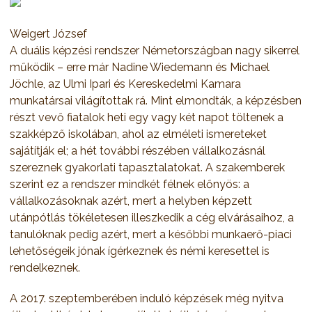
Weigert József
A duális képzési rendszer Németországban nagy sikerrel
működik – erre már Nadine Wiedemann és Michael
Jöchle, az Ulmi Ipari és Kereskedelmi Kamara
munkatársai világítottak rá. Mint elmondták, a képzésben
részt vevő fiatalok heti egy vagy két napot töltenek a
szakképző iskolában, ahol az elméleti ismereteket
sajátítják el; a hét további részében vállalkozásnál
szereznek gyakorlati tapasztalatokat. A szakemberek
szerint ez a rendszer mindkét félnek előnyös: a
vállalkozásoknak azért, mert a helyben képzett
utánpótlás tökéletesen illeszkedik a cég elvárásaihoz, a
tanulóknak pedig azért, mert a későbbi munkaerő-piaci
lehetőségeik jónak ígérkeznek és némi keresettel is
rendelkeznek.
A 2017. szeptemberében induló képzések még nyitva