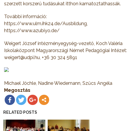
szerzett korszerű tudásukat itthon kamatoztathassák.
További információ:
https://www.ulm.ihk24.de/Ausbildung,
https://www.azubiyo.de/
Weigert József intézményegység-vezető, Koch Valéria
Iskolaközpont Magyarországi Német Pedagógiai Intézet:
weigert@udpi.hu, +36 30 324 5891
Michael Jöchle, Nadine Wiedemann, Szűcs Angéla
Megosztás
RELATED POSTS