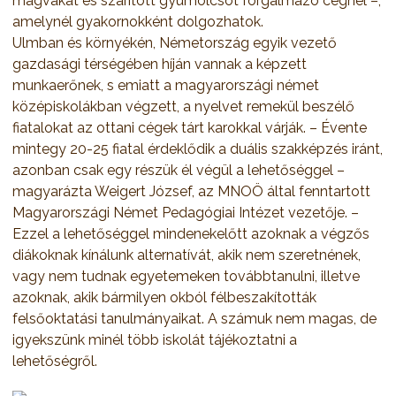
magvakat és szárított gyümölcsöt forgalmazó cégnél –,
amelynél gyakornokként dolgozhatok.
Ulmban és környékén, Németország egyik vezető
gazdasági térségében híján vannak a képzett
munkaerőnek, s emiatt a magyarországi német
középiskolákban végzett, a nyelvet remekül beszélő
fiatalokat az ottani cégek tárt karokkal várják. – Évente
mintegy 20-25 fiatal érdeklődik a duális szakképzés iránt,
azonban csak egy részük él végül a lehetőséggel –
magyarázta Weigert József, az MNOÖ által fenntartott
Magyarországi Német Pedagógiai Intézet vezetője. –
Ezzel a lehetőséggel mindenekelőtt azoknak a végzős
diákoknak kínálunk alternatívát, akik nem szeretnének,
vagy nem tudnak egyetemeken továbbtanulni, illetve
azoknak, akik bármilyen okból félbeszakították
felsőoktatási tanulmányaikat. A számuk nem magas, de
igyekszünk minél több iskolát tájékoztatni a
lehetőségről.