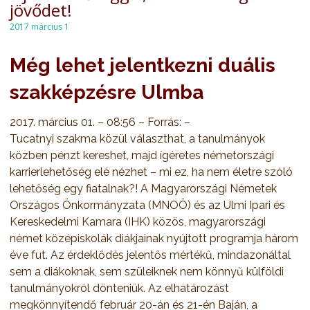
jövődet!
2017 március 1
Még lehet jelentkezni duális
szakképzésre Ulmba
2017. március 01. – 08:56 – Forrás: –
Tucatnyi szakma közül választhat, a tanulmányok
közben pénzt kereshet, majd ígéretes németországi
karrierlehetőség elé nézhet – mi ez, ha nem életre szóló
lehetőség egy fiatalnak?! A Magyarországi Németek
Országos Önkormányzata (MNOÖ) és az Ulmi Ipari és
Kereskedelmi Kamara (IHK) közös, magyarországi
német középiskolák diákjainak nyújtott programja három
éve fut. Az érdeklődés jelentős mértékű, mindazonáltal
sem a diákoknak, sem szüleiknek nem könnyű külföldi
tanulmányokról dönteniük. Az elhatározást
megkönnyítendő február 20-án és 21-én Baján, a