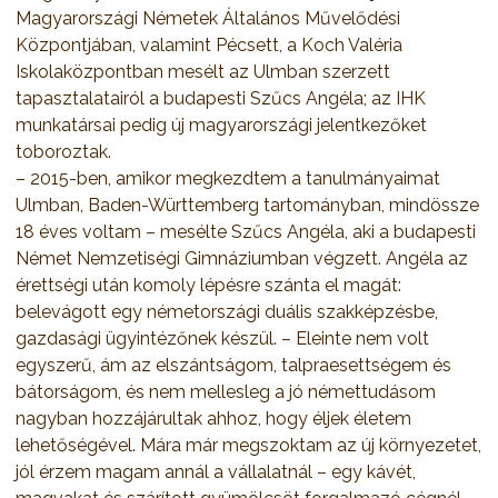
Magyarországi Németek Általános Művelődési
Központjában, valamint Pécsett, a Koch Valéria
Iskolaközpontban mesélt az Ulmban szerzett
tapasztalatairól a budapesti Szűcs Angéla; az IHK
munkatársai pedig új magyarországi jelentkezőket
toboroztak.
– 2015-ben, amikor megkezdtem a tanulmányaimat
Ulmban, Baden-Württemberg tartományban, mindössze
18 éves voltam – mesélte Szűcs Angéla, aki a budapesti
Német Nemzetiségi Gimnáziumban végzett. Angéla az
érettségi után komoly lépésre szánta el magát:
belevágott egy németországi duális szakképzésbe,
gazdasági ügyintézőnek készül. – Eleinte nem volt
egyszerű, ám az elszántságom, talpraesettségem és
bátorságom, és nem mellesleg a jó némettudásom
nagyban hozzájárultak ahhoz, hogy éljek életem
lehetőségével. Mára már megszoktam az új környezetet,
jól érzem magam annál a vállalatnál – egy kávét,