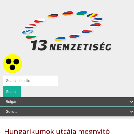
Hungarikumok utcája megnyitó