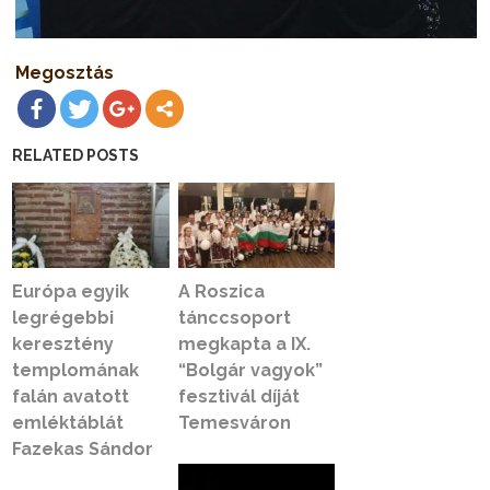
Megosztás
RELATED POSTS
Európa egyik
A Roszica
legrégebbi
tánccsoport
keresztény
megkapta a IX.
templomának
“Bolgár vagyok”
falán avatott
fesztivál díját
emléktáblát
Temesváron
Fazekas Sándor