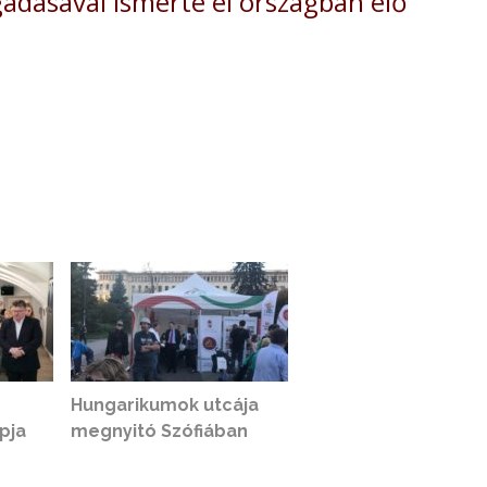
adásával ismerte el országban élő
Hungarikumok utcája
pja
megnyitó Szófiában