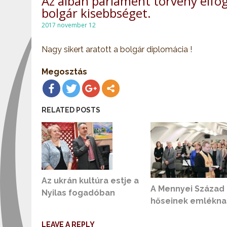
Az albán parlament törvény elfog
bolgár kisebbséget.
2017 november 12
Nagy sikert aratott a bolgár diplomácia !
Megosztás
RELATED POSTS
Az ukrán kultúra estje a
A Mennyei Század
Nyilas fogadóban
hőseinek emlékna
LEAVE A REPLY