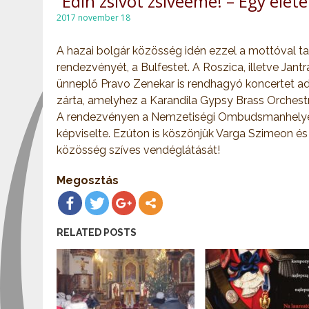
“Edin zsivot zsiveeme! – Egy élete
2017 november 18
A hazai bolgár közösség idén ezzel a mottóval 
rendezvényét, a Bulfestet. A Roszica, illetve Jant
ünneplő Pravo Zenekar is rendhagyó koncertet a
zárta, amelyhez a Karandila Gypsy Brass Orchestra
A rendezvényen a Nemzetiségi Ombudsmanhelyett
képviselte. Ezúton is köszönjük Varga Szimeon é
közösség szíves vendéglátását!
Megosztás
RELATED POSTS