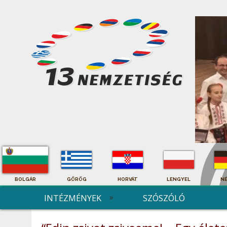
BOLGÁR
GÖRÖG
HORVÁT
LENGYEL
N
INTÉZMÉNYEK
SZÓSZÓLÓ