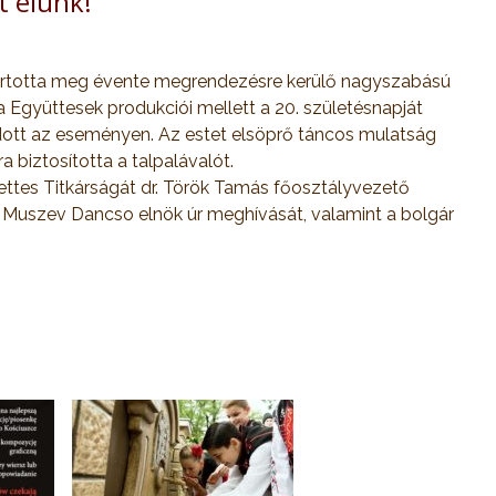
t élünk!”
tartotta meg évente megrendezésre kerülő nagyszabású
ra Együttesek produkciói mellett a 20. születésnapját
dott az eseményen. Az estet elsöprő táncos mulatság
 biztosította a talpalávalót.
es Titkárságát dr. Török Tamás főosztályvezető
s Muszev Dancso elnök úr meghívását, valamint a bolgár