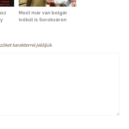
usz
Most már van bolgár
ny
ivókút is Soroksáron
zőket
karakterrel jelöljük.