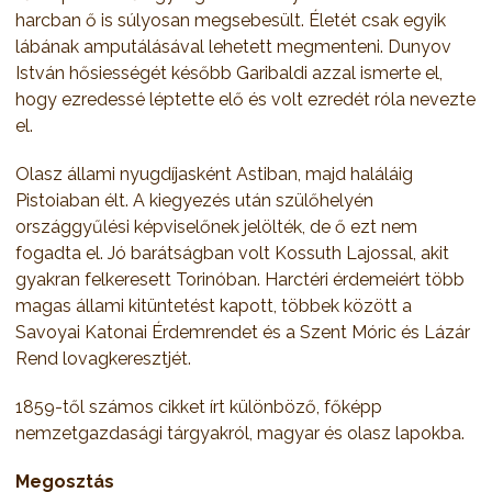
harcban ő is súlyosan megsebesült. Életét csak egyik
lábának amputálásával lehetett megmenteni. Dunyov
István hősiességét később Garibaldi azzal ismerte el,
hogy ezredessé léptette elő és volt ezredét róla nevezte
el.
Olasz állami nyugdíjasként Astiban, majd haláláig
Pistoiaban élt. A kiegyezés után szülőhelyén
országgyűlési képviselőnek jelölték, de ő ezt nem
fogadta el. Jó barátságban volt Kossuth Lajossal, akit
gyakran felkeresett Torinóban. Harctéri érdemeiért több
magas állami kitüntetést kapott, többek között a
Savoyai Katonai Érdemrendet és a Szent Móric és Lázár
Rend lovagkeresztjét.
1859-től számos cikket írt különböző, főképp
nemzetgazdasági tárgyakról, magyar és olasz lapokba.
Megosztás