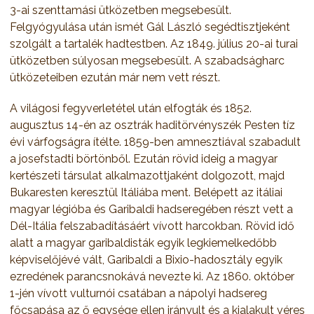
3-ai szenttamási ütközetben megsebesült.
Felgyógyulása után ismét Gál László segédtisztjeként
szolgált a tartalék hadtestben. Az 1849. július 20-ai turai
ütközetben súlyosan megsebesült. A szabadságharc
ütközeteiben ezután már nem vett részt.
A világosi fegyverletétel után elfogták és 1852.
augusztus 14-én az osztrák haditörvényszék Pesten tíz
évi várfogságra ítélte. 1859-ben amnesztiával szabadult
a josefstadti börtönből. Ezután rövid ideig a magyar
kertészeti társulat alkalmazottjaként dolgozott, majd
Bukaresten keresztül Itáliába ment. Belépett az itáliai
magyar légióba és Garibaldi hadseregében részt vett a
Dél-Itália felszabadításáért vívott harcokban. Rövid idő
alatt a magyar garibaldisták egyik legkiemelkedőbb
képviselőjévé vált, Garibaldi a Bixio-hadosztály egyik
ezredének parancsnokává nevezte ki. Az 1860. október
1-jén vívott vulturnói csatában a nápolyi hadsereg
főcsapása az ő egysége ellen irányult és a kialakult véres