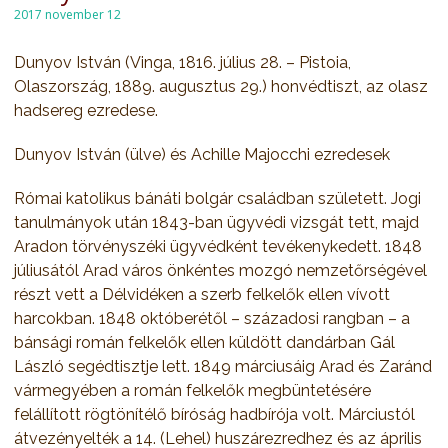
2017 november 12
Dunyov István (Vinga, 1816. július 28. – Pistoia,
Olaszország, 1889. augusztus 29.) honvédtiszt, az olasz
hadsereg ezredese.
Dunyov István (ülve) és Achille Majocchi ezredesek
Római katolikus bánáti bolgár családban született. Jogi
tanulmányok után 1843-ban ügyvédi vizsgát tett, majd
Aradon törvényszéki ügyvédként tevékenykedett. 1848
júliusától Arad város önkéntes mozgó nemzetőrségével
részt vett a Délvidéken a szerb felkelők ellen vívott
harcokban. 1848 októberétől – századosi rangban – a
bánsági román felkelők ellen küldött dandárban Gál
László segédtisztje lett. 1849 márciusáig Arad és Zaránd
vármegyében a román felkelők megbüntetésére
felállított rögtönítélő bíróság hadbírója volt. Márciustól
átvezényelték a 14. (Lehel) huszárezredhez és az április